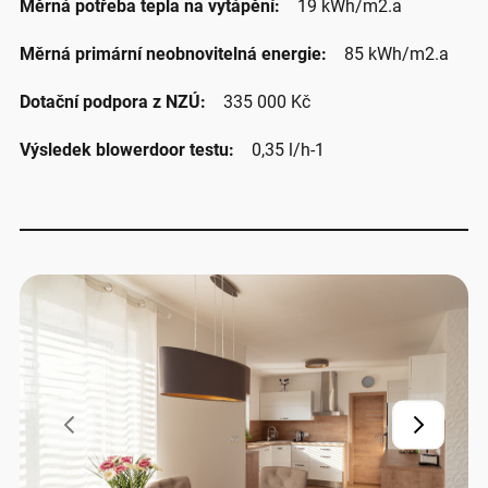
Měrná potřeba tepla na vytápění:
19 kWh/m2.a
Měrná primární neobnovitelná energie:
85 kWh/m2.a
Dotační podpora z NZÚ:
335 000 Kč
Výsledek blowerdoor testu:
0,35 l/h-1