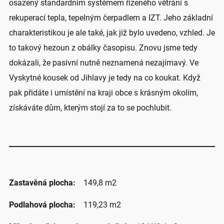
osazený standardním systémem řízeného větrání s
rekuperací tepla, tepelným čerpadlem a IZT. Jeho základní
charakteristikou je ale také, jak již bylo uvedeno, vzhled. Je
to takový hezoun z obálky časopisu. Znovu jsme tedy
dokázali, že pasivní nutně neznamená nezajímavý. Ve
Vyskytné kousek od Jihlavy je tedy na co koukat. Když
pak přidáte i umístění na kraji obce s krásným okolím,
získáváte dům, kterým stojí za to se pochlubit.
Zastavěná plocha:
149,8 m2
Podlahová plocha:
119,23 m2