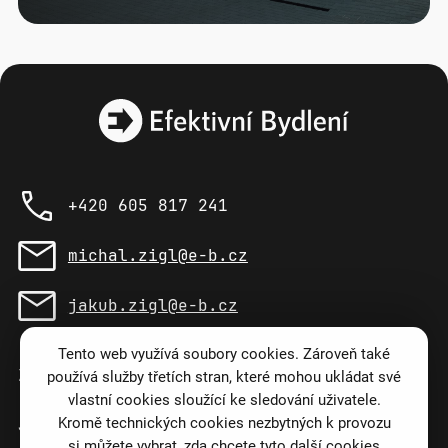
Kontaktní údaje
+420 605 817 241
Telefon:
michal.zigl@e-b.cz
Email:
jakub.zigl@e-b.cz
Email:
Tento web využívá soubory cookies. Zároveň také
Adresa
Žižkova 2609/102
používá služby třetích stran, které mohou ukládat své
vlastní cookies sloužící ke sledování uživatele.
Kromě technických cookies nezbytných k provozu
Jihlava
si můžete vybrat, zda chcete tyto další cookies