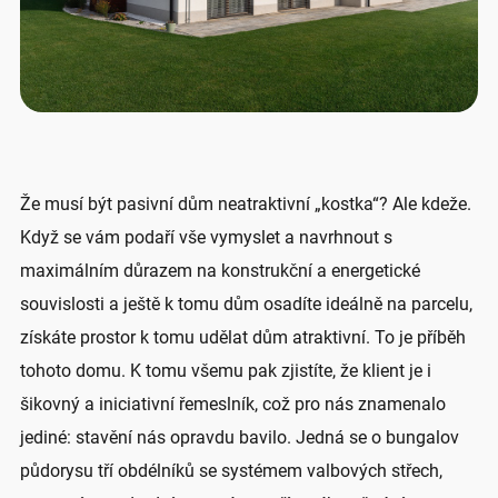
Že musí být pasivní dům neatraktivní „kostka“? Ale kdeže.
Když se vám podaří vše vymyslet a navrhnout s
maximálním důrazem na konstrukční a energetické
souvislosti a ještě k tomu dům osadíte ideálně na parcelu,
získáte prostor k tomu udělat dům atraktivní. To je příběh
tohoto domu. K tomu všemu pak zjistíte, že klient je i
šikovný a iniciativní řemeslník, což pro nás znamenalo
jediné: stavění nás opravdu bavilo. Jedná se o bungalov
půdorysu tří obdélníků se systémem valbových střech,